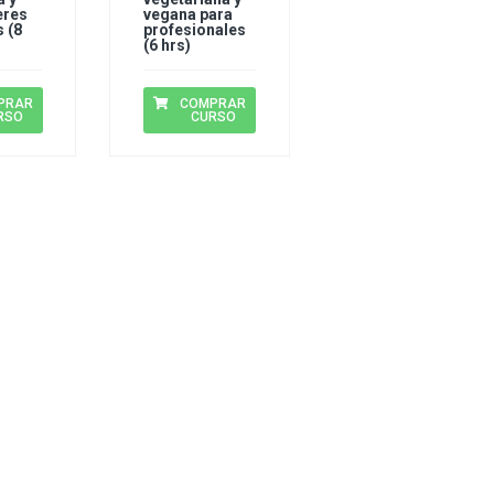
eres
vegana para
 (8
profesionales
(6 hrs)
PRAR
COMPRAR
RSO
CURSO