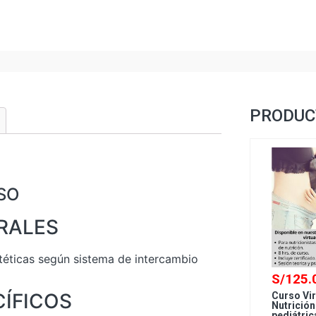
PRODUC
SO
RALES
etéticas según sistema de intercambio
S/
125.
CÍFICOS
Curso Vir
Nutrición
pediátric