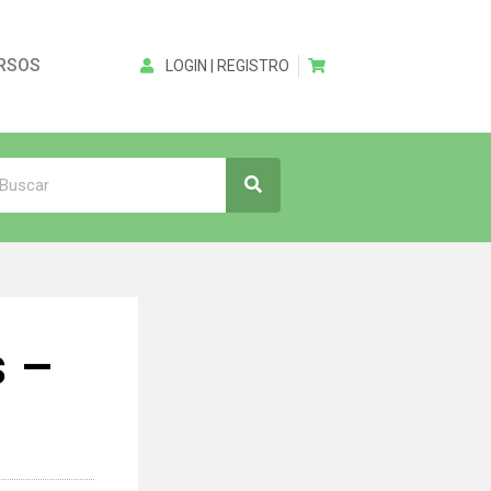
RSOS
LOGIN | REGISTRO
s –