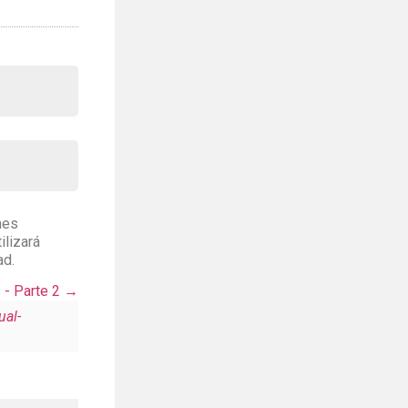
nes
ilizará
ad.
 - Parte 2
ual-